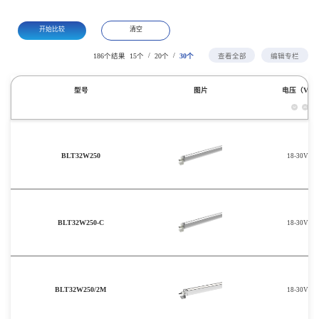
开始比较
清空
/
/
186个结果
15个
20个
30个
查看全部
编辑专栏
型号
图片
电压（V）
BLT32W250
18-30V
BLT32W250-C
18-30V
BLT32W250/2M
18-30V