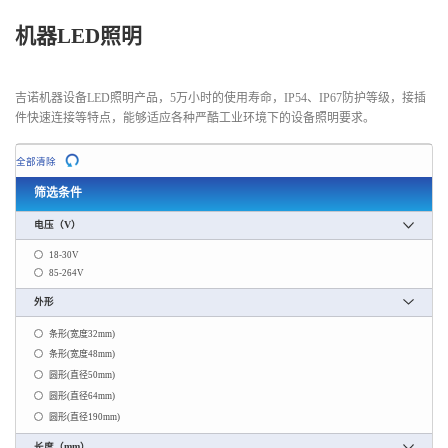
机器LED照明
吉诺机器设备LED照明产品，5万小时的使用寿命，IP54、IP67防护等级，接插
件快速连接等特点，能够适应各种严酷工业环境下的设备照明要求。
全部清除
筛选条件
电压（V）
18-30V
85-264V
外形
条形(宽度32mm)
条形(宽度48mm)
圆形(直径50mm)
圆形(直径64mm)
圆形(直径190mm)
长度（mm）