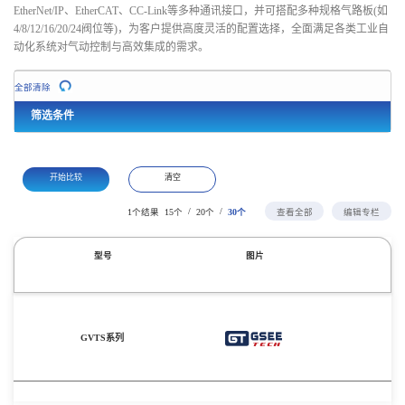
EtherNet/IP、EtherCAT、CC-Link等多种通讯接口，并可搭配多种规格气路板(如
4/8/12/16/20/24阀位等)，为客户提供高度灵活的配置选择，全面满足各类工业自
动化系统对气动控制与高效集成的需求。
全部清除
筛选条件
开始比较
清空
/
/
1个结果
15个
20个
30个
查看全部
编辑专栏
型号
图片
GVTS系列