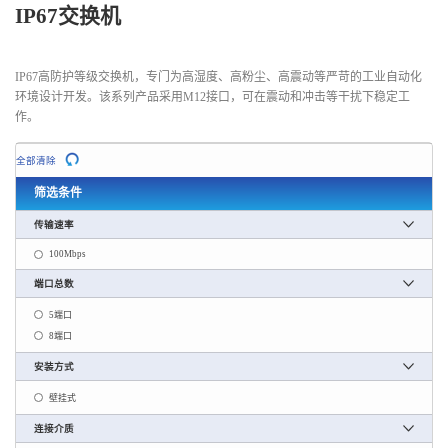
IP67交换机
IP67高防护等级交换机，专门为高湿度、高粉尘、高震动等严苛的工业自动化
环境设计开发。该系列产品采用M12接口，可在震动和冲击等干扰下稳定工
作。
全部清除
筛选条件
传输速率
100Mbps
端口总数
5端口
8端口
安装方式
壁挂式
连接介质