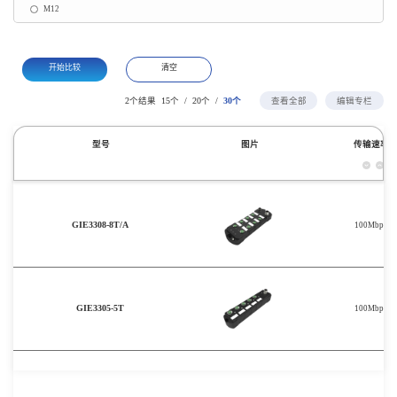
M12
开始比较
清空
/
/
2个结果
15个
20个
30个
查看全部
编辑专栏
型号
图片
传输速率
GIE3308-8T/A
100Mbps
GIE3305-5T
100Mbps