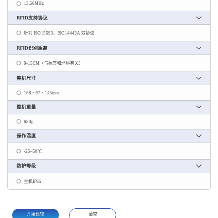
13.56MHz
RFID支持协议
针对 ISO15693、ISO14443A 双协议
RFID识别距离
0-15CM（与标签和环境有关）
整机尺寸
168 × 97 × 145mm
整机重量
680g
操作温度
-25~50℃
防护等级
主机IP65
开始比较
清空