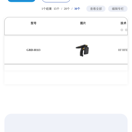
/
/
1个结果
15个
20个
30个
查看全部
编辑专栏
型号
图片
技术
GRD-H113
HF RFID