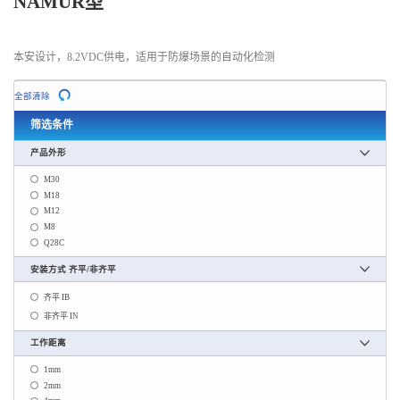
NAMUR型
本安设计，8.2VDC供电，适用于防爆场景的自动化检测
全部清除
筛选条件
产品外形
M30
M18
M12
M8
Q28C
安装方式 齐平/非齐平
齐平 IB
非齐平 IN
工作距离
1mm
2mm